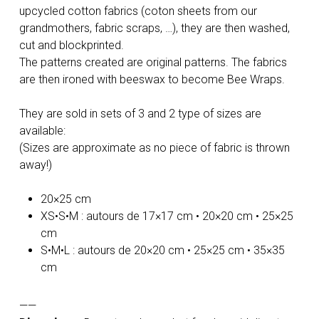
upcycled cotton fabrics (coton sheets from our
grandmothers, fabric scraps, …), they are then washed,
cut and blockprinted.
The patterns created are original patterns. The fabrics
are then ironed with beeswax to become Bee Wraps.
They are sold in sets of 3 and 2 type of sizes are
available:
(Sizes are approximate as no piece of fabric is thrown
away!)
20×25 cm
XS•S•M : autours de 17×17 cm • 20×20 cm • 25×25
cm
S•M•L : autours de 20×20 cm • 25×25 cm • 35×35
cm
——