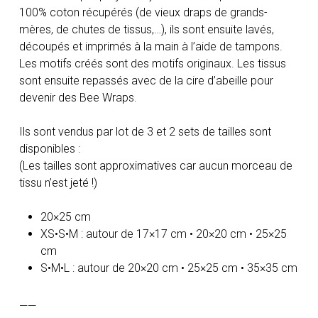
100% coton récupérés (de vieux draps de grands-
mères, de chutes de tissus,…), ils sont ensuite lavés,
découpés et imprimés à la main à l’aide de tampons.
Les motifs créés sont des motifs originaux. Les tissus
sont ensuite repassés avec de la cire d’abeille pour
devenir des Bee Wraps.
Ils sont vendus par lot de 3 et 2 sets de tailles sont
disponibles :
(Les tailles sont approximatives car aucun morceau de
tissu n’est jeté !)
20×25 cm
XS•S•M : autour de 17×17 cm • 20×20 cm • 25×25
cm
S•M•L : autour de 20×20 cm • 25×25 cm • 35×35 cm
——